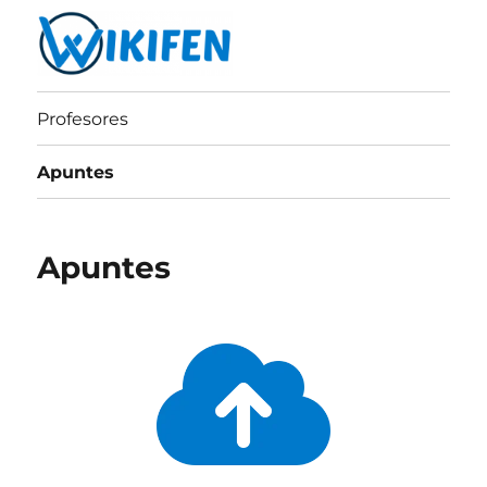
Wikifen
Profesores
Apuntes
Apuntes