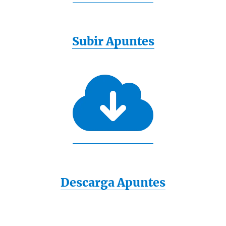
Subir Apuntes
Descarga Apuntes