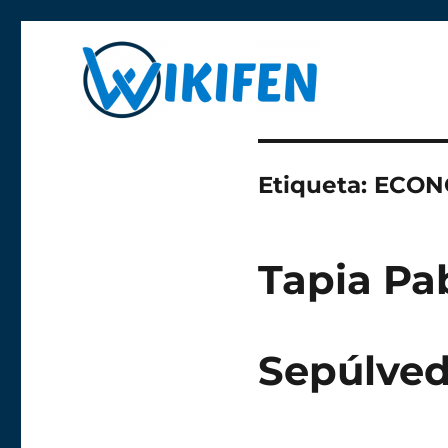
Libre y anónima
Wikifen
Etiqueta:
ECON
Tapia Pa
Sepúlved