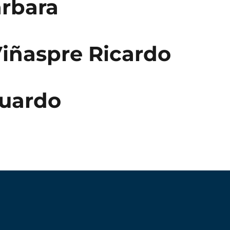
árbara
Viñaspre Ricardo
uardo