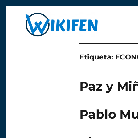
Libre y anónima
Wikifen
Etiqueta:
ECON
Paz y Mi
Pablo M