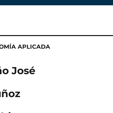
OMÍA APLICADA
ño José
uñoz