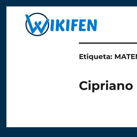
Libre y anónima
Wikifen
Etiqueta:
MATE
Cipriano