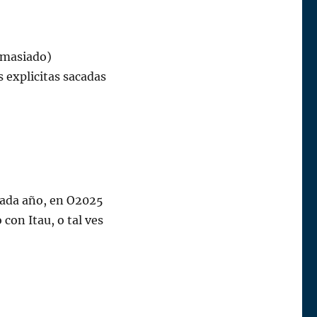
emasiado)
s explicitas sacadas
 cada año, en O2025
con Itau, o tal ves