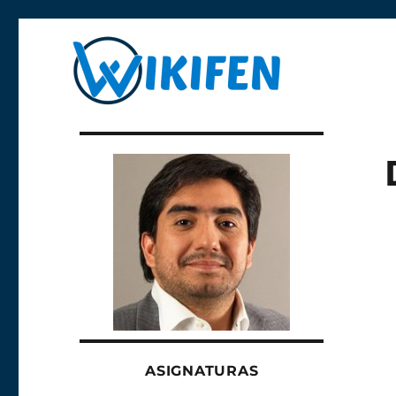
Libre y anónima
Wikifen
ASIGNATURAS