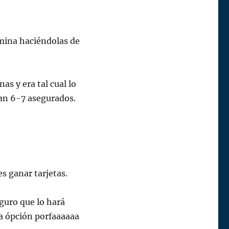
rmina haciéndolas de
s y era tal cual lo
ran 6-7 asegurados.
s ganar tarjetas.
guro que lo hará
ma ópción porfaaaaaa