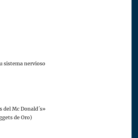
su sistema nervioso
s del Mc Donald´s»
ggets de Oro)