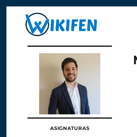
Libre y anónima
Wikifen
ASIGNATURAS