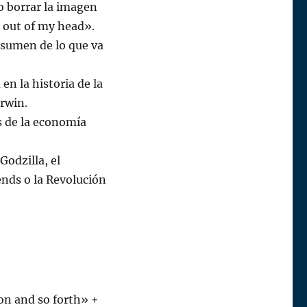
o borrar la imagen
u out of my head».
resumen de lo que va
en la historia de la
rwin.
s de la economía
odzilla, el
ends o la Revolución
 on and so forth» +