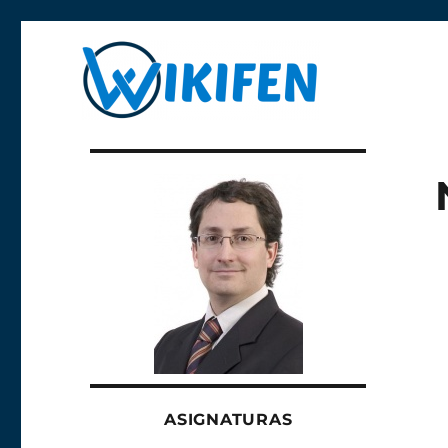
Libre y anónima
Wikifen
ASIGNATURAS