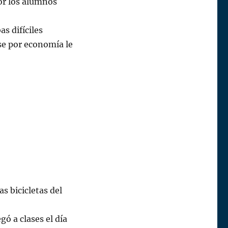
or los alumnos
s difíciles
se por economía le
s bicicletas del
ó a clases el día