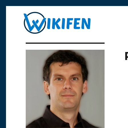
Libre y anónima
Wikifen