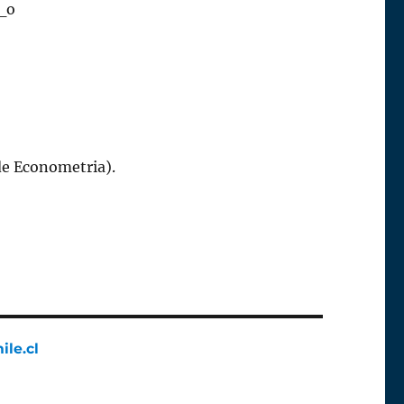
_o
de Econometria).
ile.cl