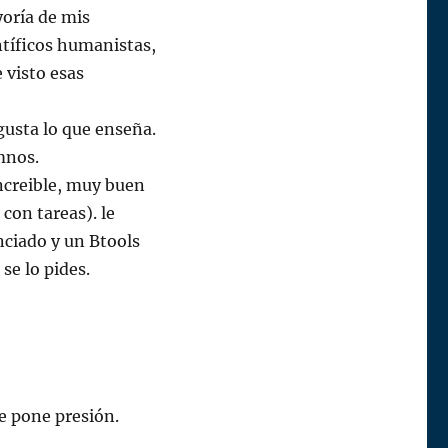
yoría de mis
ntíficos humanistas,
 visto esas
gusta lo que enseña.
mnos.
ncreible, muy buen
con tareas). le
nciado y un Btools
 se lo pides.
e pone presión.