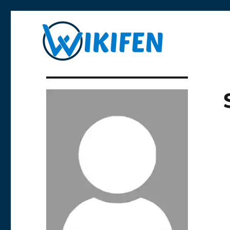
Libre y anónima
Wikifen