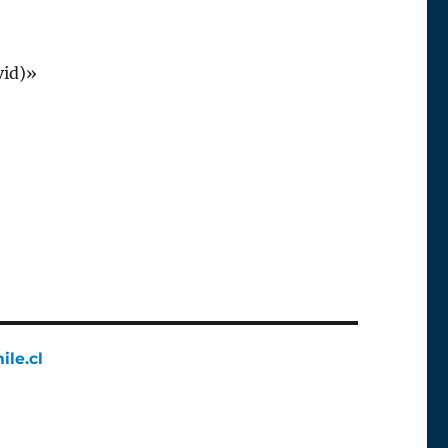
vid)»
ile.cl